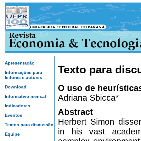
Apresentação
Texto para disc
Informações para
leitores e autores
O uso de heurístic
Download
Adriana Sbicca*
Informativo mensal
Indicadores
Abstract
Eventos
Herbert Simon dissem
Textos para discussão
in his vast academ
Equipe