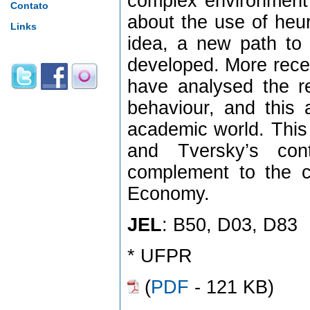
complex environment 
Contato
about the use of heur
Links
idea, a new path to
developed. More rec
have analysed the re
behaviour, and this
academic world. Thi
and Tversky’s con
complement to the co
Economy.
JEL
: B50, D03, D83
* UFPR
(
PDF
- 121 KB)