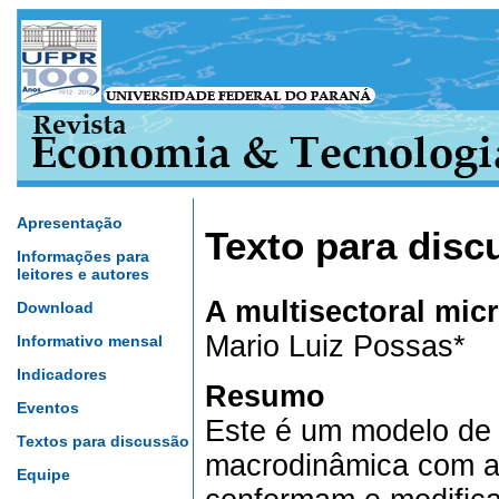
Apresentação
Texto para disc
Informações para
leitores e autores
A multisectoral mi
Download
Mario Luiz Possas*
Informativo mensal
Indicadores
Resumo
Eventos
Este é um modelo de 
Textos para discussão
macrodinâmica com as
Equipe