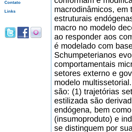
conformam e modificam
Contato
macrodinâmicos, em 
Links
estruturais endógena
macro no modelo deco
ao responder aos co
é modelado com base
Schumpeterianos evol
comportamentais mic
setores externo e go
modelo multissetorial
são: (1) trajetórias 
estilizada são deriva
endógena, bem como d
(insumoproduto) e ind
se distinguem por sua