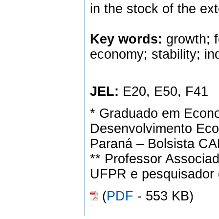
in the stock of the ex
Key words:
growth; f
economy; stability; i
JEL:
E20, E50, F41
* Graduado em Econ
Desenvolvimento Eco
Paraná – Bolsista C
** Professor Associ
UFPR e pesquisador
(
PDF
- 553 KB)