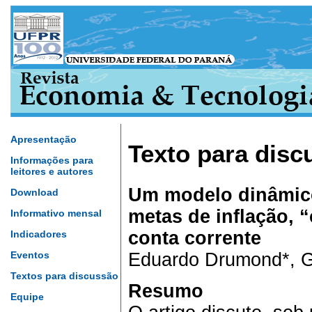
Apresentação
Texto para disc
Informações para
leitores e autores
Um modelo dinâmic
Download
metas de inflação, “
Informativo mensal
conta corrente
Indicadores
Eventos
Eduardo Drumond*, Ga
Textos para discussão
Resumo
Equipe