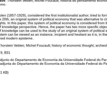
ave
: Thorstein Veblen; Michel Foucault; história do pensamento econô
ismo.
len (1857-1929), considered the first institutionalist author, tried to fo
e 20th, an original system of political economy that was alternative to cla
hts. In this paper, this system of political economy is considered from
f knowledge perspective. Hence, the paper has two more specific object
f knowledge can be used to the study of an original system of political
tem can be viewed as an instance, incipient and hesitant as it is, in th
med modern episteme.
Thorstein Veblen; Michel Foucault; history of economic thought; archeol
49, B31
 adjunto do Departamento de Economia da Universidade Federal do Pa
a adjunta do Departamento de Economia da Universidade Federal do P
81 KB)