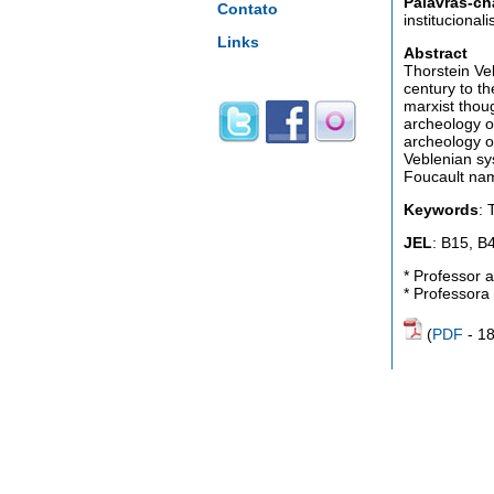
Palavras-ch
Contato
institucional
Links
Abstract
Thorstein Veb
century to th
marxist thoug
archeology o
archeology o
Veblenian sys
Foucault na
Keywords
: 
JEL
: B15, B
* Professor
* Professor
(
PDF
- 1