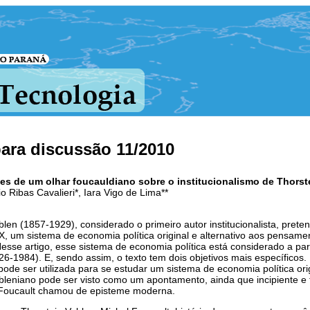
para discussão 11/2010
s de um olhar foucauldiano sobre o institucionalismo de Thorst
o Ribas Cavalieri*, Iara Vigo de Lima**
blen (1857-1929), considerado o primeiro autor institucionalista, pret
X, um sistema de economia política original e alternativo aos pensament
Nesse artigo, esse sistema de economia política está considerado a par
26-1984). E, sendo assim, o texto tem dois objetivos mais específicos.
pode ser utilizada para se estudar um sistema de economia política or
bleniano pode ser visto como um apontamento, ainda que incipiente e 
 Foucault chamou de episteme moderna.