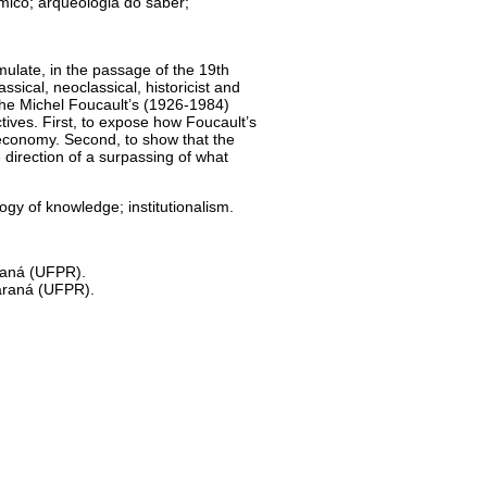
mico; arqueologia do saber;
rmulate, in the passage of the 19th
ssical, neoclassical, historicist and
 the Michel Foucault’s (1926-1984)
ives. First, to expose how Foucault’s
 economy. Second, to show that the
e direction of a surpassing of what
ogy of knowledge; institutionalism.
raná (UFPR).
araná (UFPR).