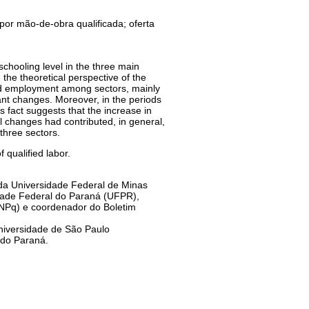
por mão-de-obra qualificada; oferta
 schooling level in the three main
the theoretical perspective of the
 and employment among sectors, mainly
cant changes. Moreover, in the periods
 fact suggests that the increase in
al changes had contributed, in general,
 three sectors.
 qualified labor.
da Universidade Federal de Minas
ade Federal do Paraná (UFPR),
CNPq) e coordenador do Boletim
Universidade de São Paulo
 do Paraná.