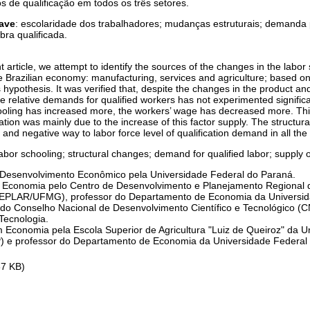
s de qualificação em todos os três setores.
ave
: escolaridade dos trabalhadores; mudanças estruturais; demanda 
ra qualificada.
t article, we attempt to identify the sources of the changes in the labor
e Brazilian economy: manufacturing, services and agriculture; based on 
s hypothesis. It was verified that, despite the changes in the product
the relative demands for qualified workers has not experimented signifi
ooling has increased more, the workers’ wage has decreased more. This
cation was mainly due to the increase of this factor supply. The structur
 and negative way to labor force level of qualification demand in all the
labor schooling; structural changes; demand for qualified labor; supply of
 Desenvolvimento Econômico pela Universidade Federal do Paraná.
 Economia pelo Centro de Desenvolvimento e Planejamento Regional 
EPLAR/UFMG), professor do Departamento de Economia da Universid
do Conselho Nacional de Desenvolvimento Científico e Tecnológico (
Tecnologia.
m Economia pela Escola Superior de Agricultura "Luiz de Queiroz" da 
 e professor do Departamento de Economia da Universidade Federal
87 KB)