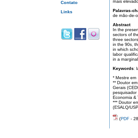
mais elevado
Contato
Palavras-ch
Links
de mão-de-ob
Abstract
In the presen
sectors of th
three sector
in the 90s, 
in which sch
labor qualifi
in a marginal
Keywords
: 
* Mestre em
** Doutor em
Gerais (CED
pesquisador 
Economia & 
*** Doutor e
(ESALQ/USP)
(
PDF
- 2