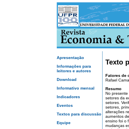
Apresentação
Texto 
Informações para
leitores e autores
Fatores de 
Download
Rafael Camar
Informativo mensal
Resumo
No presente 
Indicadores
setores da ec
setores. Ver
Eventos
setores, pri
alterações r
Textos para discussão
aumentos de 
ensino foi o
Equipe
mudanças est