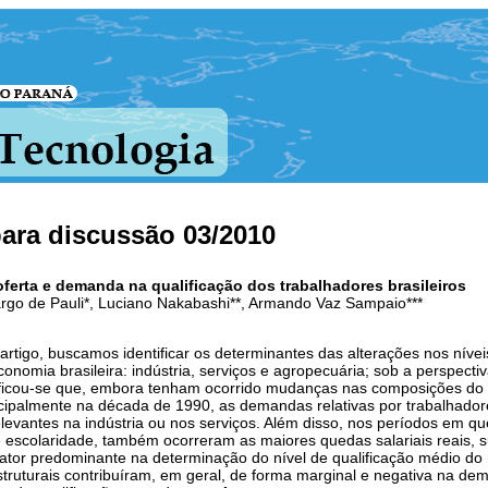
para discussão 03/2010
oferta e demanda na qualificação dos trabalhadores brasileiros
go de Pauli*, Luciano Nakabashi**, Armando Vaz Sampaio***
artigo, buscamos identificar os determinantes das alterações nos níveis
onomia brasileira: indústria, serviços e agropecuária; sob a perspectiv
ificou-se que, embora tenham ocorrido mudanças nas composições do
ncipalmente na década de 1990, as demandas relativas por trabalhador
elevantes na indústria ou nos serviços. Além disso, nos períodos em 
escolaridade, também ocorreram as maiores quedas salariais reais, 
 fator predominante na determinação do nível de qualificação médio do 
ruturais contribuíram, em geral, de forma marginal e negativa na d