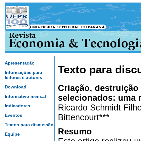
Apresentação
Texto para disc
Informações para
leitores e autores
Criação, destruição
Download
selecionados: uma 
Informativo mensal
Ricardo Schmidt Filho
Indicadores
Eventos
Bittencourt
***
Textos para discussão
Resumo
Equipe