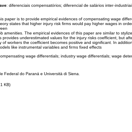
ave
: diferenciais compensatórios; diferencial de salários inter-industri
is paper is to provide empirical evidences of compensating wage differe
heory states that higher injury risk firms would pay higher wages in order
ween
 amenities. The empirical evidences of this paper are similar to stylized
s provides underestimated values for the injury risks coefficient, but af
 of workers the coefficient becomes positive and significant. In additio
odels like instrumental variables and firms fixed effects
compensating wage differentials; industry wage differentials; wage dete
de Federal do Paraná e Università di Siena.
81 KB)