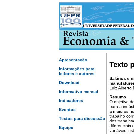
Apresentação
Texto 
Informações para
leitores e autores
Salários e 
Download
manufaturei
Luiz Alberto
Informativo mensal
Resumo
Indicadores
O objetivo d
para a indús
Eventos
a maiores ri
trabalho cor
Textos para discussão
dos trabalha
diferenciais
Equipe
variáveis in