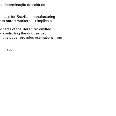
ais; determinação de salários.
ntials for Brazilian manufacturing
 to attract workers – it implies a
 facts of the literature: omitted
ter controlling the unobserved
n, this paper provides estimations from
rmination.