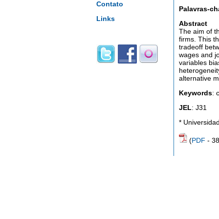
Contato
Palavras-ch
Links
Abstract
The aim of th
firms. This t
tradeoff bet
wages and job
variables bia
heterogeneity
alternative m
Keywords
: 
JEL
: J31
* Universida
(
PDF
- 3