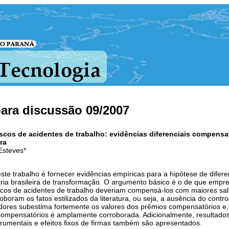
para discussão 09/2007
riscos de acidentes de trabalho: evidências diferenciais compensat
ra
 Esteves*
este trabalho é fornecer evidências empíricas para a hipótese de difer
tria brasileira de transformação. O argumento básico é o de que emp
scos de acidentes de trabalho deveriam compensá-los com maiores salá
roboram os fatos estilizados da literatura, ou seja, a ausência do con
dores subestima fortemente os valores dos prêmios compensatórios e, a
 compensatórios é amplamente corroborada. Adicionalmente, resultados 
strumentais e efeitos fixos de firmas também são apresentados.