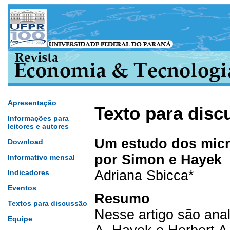
Apresentação
Texto para disc
Informações para
leitores e autores
Um estudo dos mic
Download
por Simon e Hayek
Informativo mensal
Adriana Sbicca*
Indicadores
Eventos
Resumo
Textos para discussão
Nesse artigo são ana
Equipe