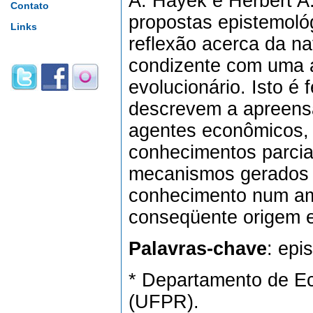
A. Hayek e Herbert A
Contato
propostas epistemoló
Links
reflexão acerca da n
condizente com uma a
evolucionário. Isto é
descrevem a apreens
agentes econômicos, 
conhecimentos parciai
mecanismos gerados p
conhecimento num am
conseqüente origem e 
Palavras-chave
: epi
* Departamento de Ec
(UFPR).