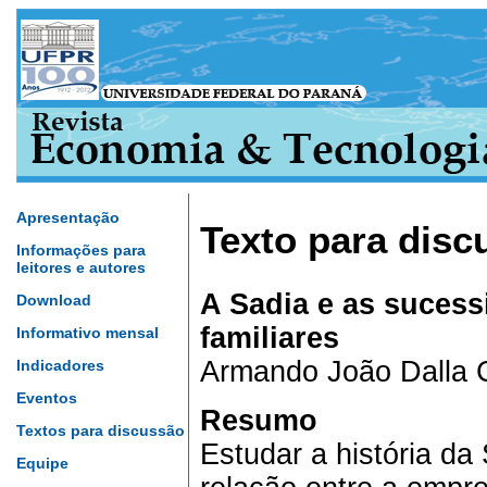
Apresentação
Texto para disc
Informações para
leitores e autores
A Sadia e as suces
Download
familiares
Informativo mensal
Armando João Dalla 
Indicadores
Eventos
Resumo
Textos para discussão
Estudar a história da
Equipe