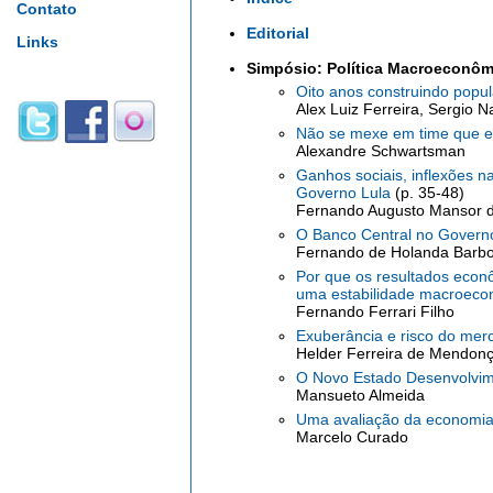
Contato
Editorial
Links
Simpósio: Política Macroeconôm
Oito anos construindo popu
Alex Luiz Ferreira, Sergio N
Não se mexe em time que 
Alexandre Schwartsman
Ganhos sociais, inflexões n
Governo Lula
(p. 35-48)
Fernando Augusto Mansor de
O Banco Central no Govern
Fernando de Holanda Barb
Por que os resultados econ
uma estabilidade macroeco
Fernando Ferrari Filho
Exuberância e risco do mer
Helder Ferreira de Mendonça
O Novo Estado Desenvolvim
Mansueto Almeida
Uma avaliação da economia 
Marcelo Curado