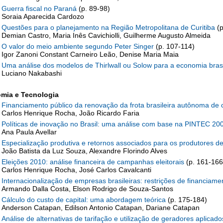
Guerra fiscal no Paraná
(p. 89-98)
Soraia Aparecida Cardozo
Questões para o planejamento na Região Metropolitana de Curitiba
(
Demian Castro, Maria Inês Cavichiolli, Guilherme Augusto Almeida
O valor do meio ambiente segundo Peter Singer
(p. 107-114)
Igor Zanoni Constant Carneiro Leão, Denise Maria Maia
Uma análise dos modelos de Thirlwall ou Solow para a economia bras
Luciano Nakabashi
mia e Tecnologia
Financiamento público da renovação da frota brasileira autônoma d
Carlos Henrique Rocha, João Ricardo Faria
Políticas de inovação no Brasil: uma análise com base na PINTEC 2
Ana Paula Avellar
Especialização produtiva e retornos associados para os produtores de
João Batista da Luz Souza, Alexandre Florindo Alves
Eleições 2010: análise financeira de campanhas eleitorais
(p. 161-166
Carlos Henrique Rocha, José Carlos Cavalcanti
Internacionalização de empresas brasileiras: restrições de financia
Armando Dalla Costa, Elson Rodrigo de Souza-Santos
Cálculo do custo de capital: uma abordagem teórica
(p. 175-184)
Anderson Catapan, Edilson Antonio Catapan, Dariane Catapan
Análise de alternativas de tarifação e utilização de geradores apli