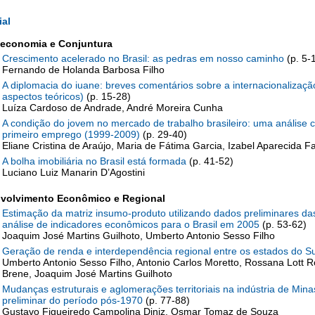
ial
economia e Conjuntura
Crescimento acelerado no Brasil: as pedras em nosso caminho
(p. 5-
Fernando de Holanda Barbosa Filho
A diplomacia do iuane: breves comentários sobre a internacionalização
aspectos teóricos)
(p. 15-28)
Luíza Cardoso de Andrade, André Moreira Cunha
A condição do jovem no mercado de trabalho brasileiro: uma análise 
primeiro emprego (1999-2009)
(p. 29-40)
Eliane Cristina de Araújo, Maria de Fátima Garcia, Izabel Aparecida Fa
A bolha imobiliária no Brasil está formada
(p. 41-52)
Luciano Luiz Manarin D’Agostini
volvimento Econômico e Regional
Estimação da matriz insumo-produto utilizando dados preliminares das
análise de indicadores econômicos para o Brasil em 2005
(p. 53-62)
Joaquim José Martins Guilhoto, Umberto Antonio Sesso Filho
Geração de renda e interdependência regional entre os estados do Sul
Umberto Antonio Sesso Filho, Antonio Carlos Moretto, Rossana Lott R
Brene, Joaquim José Martins Guilhoto
Mudanças estruturais e aglomerações territoriais na indústria de Mi
preliminar do período pós-1970
(p. 77-88)
Gustavo Figueiredo Campolina Diniz, Osmar Tomaz de Souza