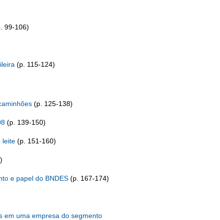
p. 99-106)
ileira
(p. 115-124)
e caminhões
(p. 125-138)
008
(p. 139-150)
 leite
(p. 151-160)
)
mento e papel do BNDES
(p. 167-174)
cados em uma empresa do segmento