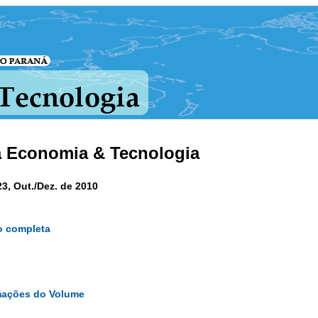
a Economia & Tecnologia
23, Out./Dez. de 2010
o completa
mações do Volume