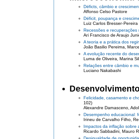
Déficts, câmbio e crescimen
Affonso Celso Pastore
Déficit, poupança e cresci
Luiz Carlos Bresser-Pereira
Recessões e recuperações n
Ari Francisco de Araujo Juni
A teoria e a prática dos re
João Basilio Pereima, Marc
A evolução recente do dese
Luma de Oliveira, Marina S
Relações entre câmbio e mu
Luciano Nakabashi
Desenvolvimento
Felicidade, casamento e cho
102)
Alexandre Damasceno, Adol
Desempenho educacional: f
Irineu de Carvalho Filho, Re
Impactos da inflação sobre
Ricardo Sabbadini, Mauro R
Desigualdade de oportunid