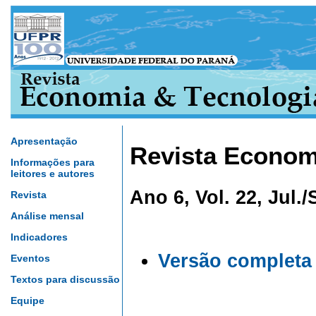
Apresentação
Revista Econom
Informações para
leitores e autores
Ano 6, Vol. 22, Jul./
Revista
Análise mensal
Indicadores
Versão completa
Eventos
Textos para discussão
Equipe