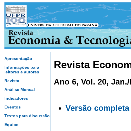
Apresentação
Revista Econom
Informações para
leitores e autores
Ano 6, Vol. 20, Jan.
Revista
Análise Mensal
Indicadores
Versão completa
Eventos
Textos para discussão
Equipe