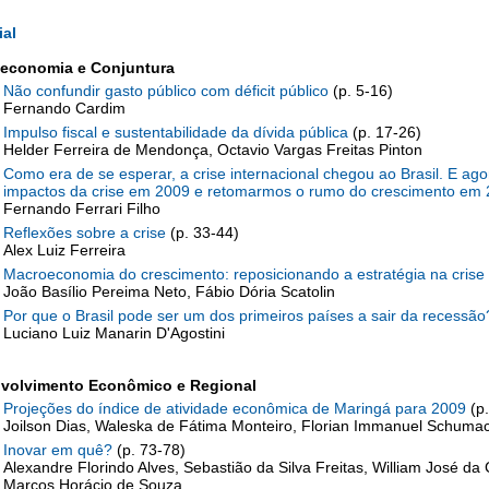
ial
economia
e Conjuntura
Não confundir gasto público com déficit público
(p. 5-16)
Fernando Cardim
Impulso fiscal e sustentabilidade da dívida pública
(p. 17-26)
Helder Ferreira de Mendonça, Octavio Vargas Freitas Pinton
Como era de se esperar, a crise internacional chegou ao Brasil. E ago
impactos da crise em 2009 e retomarmos o rumo do crescimento em
Fernando Ferrari Filho
Reflexões sobre a crise
(p. 33-44)
Alex Luiz Ferreira
Macroeconomia do crescimento: reposicionando a estratégia na crise
João Basílio Pereima Neto, Fábio Dória Scatolin
Por que o Brasil pode ser um dos primeiros países a sair da recessão
Luciano Luiz Manarin D'Agostini
volvimento Econômico e Regional
Projeções do índice de atividade econômica de Maringá para 2009
(p.
Joilson Dias, Waleska de Fátima Monteiro, Florian Immanuel Schuma
Inovar em quê?
(p. 73-78)
Alexandre Florindo Alves, Sebastião da Silva Freitas, William José da 
Marcos Horácio de Souza