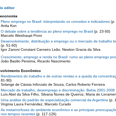
o editor
economia
Pleno emprego no Brasil: interpretando os conceitos e indicadores
(p.
Anita Kon
O debate sobre a tendência ao pleno emprego no Brasil
(p. 23-50)
Marcelo Weishaupt Proni
Desenvolvimento, distribuição e emprego ou o mercado de trabalho bra
(p. 51-60)
Igor Zanoni Constant Carneiro Leão, Newton Gracia da Silva
Crescimento, emprego e renda no Brasil: rumo ao pleno emprego pro
João Basilio Pereima, Ricardo Nascimento
volvimento Econômico
Rendimentos do trabalho e de outras rendas e a queda da concentra
81-90)
Solange de Cássia Inforzato de Souza, Carlos Roberto Ferreira
Mercado de trabalho, desemprego e discriminação: Bahia 2001-2008
Luís Abel da Silva Filho, Silvana Nunes de Queiroz, Maria do Livram
Uma análise do padrão de especialização comercial da Argentina
(p. 
Virginia Laura Fernández, Marcelo Curado
As metamorfoses do ambiente econômico e as principais preocupaçõe
nos tempos recentes
(p. 117-126)