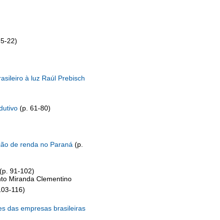
 5-22)
sileiro à luz
Raúl
Prebisch
dutivo
(p. 61-80)
ção de renda no Paraná
(p.
(p. 91-102)
ento Miranda Clementino
103-116)
s das empresas brasileiras