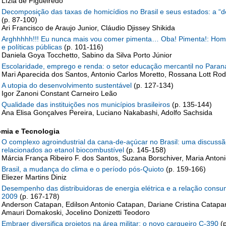
Lízia de Figueirêdo
Decomposição das taxas de homicídios no Brasil e seus estados: a “d
(p. 87-100)
Ari Francisco de Araujo Junior, Cláudio Djissey Shikida
Arghhhhh!!! Eu nunca mais vou comer pimenta… Oba! Pimenta!: Home
e políticas públicas
(p. 101-116)
Daniela Goya Tocchetto, Sabino da Silva Porto Júnior
Escolaridade, emprego e renda: o setor educação mercantil no Par
Mari Aparecida dos Santos, Antonio Carlos Moretto, Rossana Lott Rod
A utopia do desenvolvimento sustentável
(p. 127-134)
Igor Zanoni Constant Carneiro Leão
Qualidade das instituições nos municípios brasileiros
(p. 135-144)
Ana Elisa Gonçalves Pereira, Luciano Nakabashi, Adolfo Sachsida
mia e Tecnologia
O complexo agroindustrial da cana-de-açúcar no Brasil: uma discussã
relacionados ao etanol biocombustível
(p. 145-158)
Márcia França Ribeiro F. dos Santos, Suzana Borschiver, Maria Anton
Brasil, a mudança do clima e o período pós-Quioto
(p. 159-166)
Eliezer Martins Diniz
Desempenho das distribuidoras de energia elétrica e a relação cons
2009
(p. 167-178)
Anderson Catapan, Edilson Antonio Catapan, Dariane Cristina Catapan
Amauri Domakoski, Jocelino Donizetti Teodoro
Embraer diversifica projetos na área militar: o novo cargueiro C-390
(