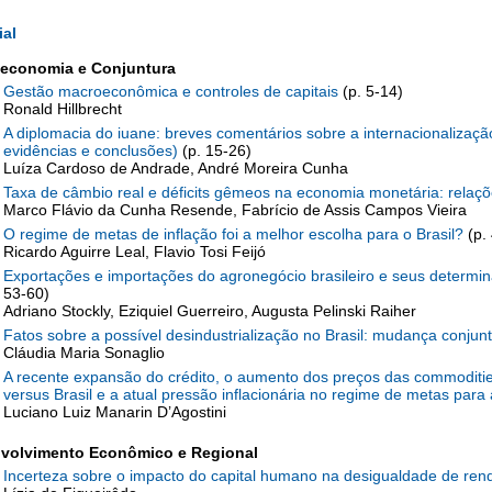
ial
economia e Conjuntura
Gestão macroeconômica e controles de capitais
(p. 5-14)
Ronald Hillbrecht
A diplomacia do iuane: breves comentários sobre a internacionalização 
evidências e conclusões)
(p. 15-26)
Luíza Cardoso de Andrade, André Moreira Cunha
Taxa de câmbio real e déficits gêmeos na economia monetária: relaç
Marco Flávio da Cunha Resende, Fabrício de Assis Campos Vieira
O regime de metas de inflação foi a melhor escolha para o Brasil?
(p.
Ricardo Aguirre Leal, Flavio Tosi Feijó
Exportações e importações do agronegócio brasileiro e seus determ
53-60)
Adriano Stockly, Eziquiel Guerreiro, Augusta Pelinski Raiher
Fatos sobre a possível desindustrialização no Brasil: mudança conjunt
Cláudia Maria Sonaglio
A recente expansão do crédito, o aumento dos preços das commoditie
versus Brasil e a atual pressão inflacionária no regime de metas para 
Luciano Luiz Manarin D’Agostini
volvimento Econômico e Regional
Incerteza sobre o impacto do capital humano na desigualdade de ren