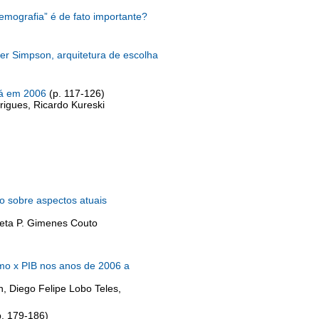
emografia” é de fato importante?
r Simpson, arquitetura de escolha
aná em 2006
(p. 117-126)
rigues, Ricardo Kureski
o sobre aspectos atuais
ieta P. Gimenes Couto
umo x PIB nos anos de 2006 a
, Diego Felipe Lobo Teles,
p. 179-186)