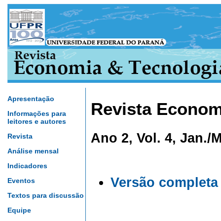
Apresentação
Revista Econom
Informações para
leitores e autores
Ano 2, Vol. 4, Jan./
Revista
Análise mensal
Indicadores
Versão completa
Eventos
Textos para discussão
Equipe