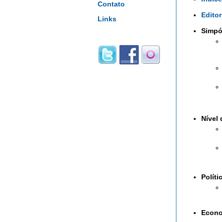
Contato
Editor
Links
Simpó
Nível 
Políti
Econo