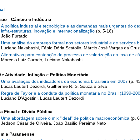
ial
sio
- Câmbio e Indústria
A política industrial e tecnológica e as demandas mais urgentes do des
infra-estruturas, inovação e internacionalização
(p. 5-18)
João Furtado
Uma análise do emprego formal nos setores industrial e de serviços br
Luciano Nakabashi, Fábio Dória Scatolin, Márcio José Vargas da Cruz,
Alternativas para contenção do processo de valorização da taxa de câ
Marcelo Luiz Curado, Luciano Nakabashi
de Atividade, Inflação e Política Monetária
Uma avaliação dos indicadores da economia brasileira em 2007
(p. 4
Lucas Lautert Dezordi, Guilherme R. S. Souza e Silva
Regra de Taylor e a conduta da política monetária no Brasil (1999-200
Luciano D'Agostini, Lucas Lautert Dezordi
ca Fiscal e Dívida Pública
Uma abordagem sobre o mix "ideal" de política macroeconômica
(p. 6
Jedson César de Oliveira, João Basílio Pereima Neto
mia Paranaense