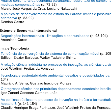
Análise conjuntural da economia paranaense: sobre taxa de câmbio, 
medidas compensatórias
(p. 73-82)
Marcio José Vargas da Cruz, Luciano Nakabashi
A política de desenvolvimento no estado do Paraná: limites e possibili
alternativa
(p. 83-92)
Demian Castro
 Externo e Economia Internacional
Negociações internacionais - limitações e oportunidades
(p. 93-104)
Antoninho Caron
mia e Tecnologia
Tendência de convergência do sistema de comunicação móvel
(p. 10
Edílson Elezier Barbosa, Walter Tadahiro Shima
A relação ciência-indústria no processo de inovação: as ciências da 
José Wladimir Freitas da Fonseca
Tecnologia e sustentabilidade ambiental: desafios e possibilidades par
134)
Maurício A. Serra, Gustavo Inácio de Moraes
O progresso técnico nos primórdios dopensamento econômico brasile
Igor Zanoni Constant Carneiro Leão
As políticas públicas no processo de inovação na indústria farmacêuti
hepatite B
(p. 141-154)
Claudio Henrique Braga Farinazzo, José Wladimir Freitas da Fonseca