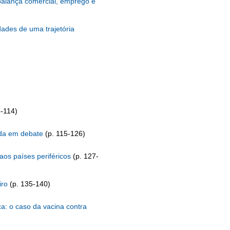
balança comercial, emprego e
dades de uma trajetória
5-114)
vida em debate
(p. 115-126)
aos países periféricos
(p. 127-
iro
(p. 135-140)
ca: o caso da vacina contra