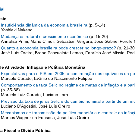
ial
sio
Insuficiência dinâmica da economia brasileira
(p. 5-14)
Yoshiaki Nakano
Mudança estrutural e crescimento econômico
(p. 15-20)
Annalisa Primi, Mario Cimoli, Sebastian Vergara, José Gabriel Porcile 
Quanto a economia brasileira pode crescer no longo-prazo?
(p. 21-30
José Luís Oreiro, Breno Pascualote Lemos, Fabrício José Missio, Rod
de Atividade, Inflação e Política Monetária
Expectativas para o PIB em 2005: a confirmação dos equívocos da po
Marcelo Curado, Evânio do Nascimento Felippe
Comportamento da taxa Selic no regime de metas de inflação e a pari
(p. 35-38)
Marcelo Luiz Curado, Luciano Lara
Previsão da taxa de juros Selic e do câmbio nominal a partir de um 
Luciano D'Agostini, José Luís Oreiro
Mecanismos de transmissão da política monetária e controle da inflaç
Marcos Wagner da Fonseca, José Luís Oreiro
ca Fiscal e Dívida Pública