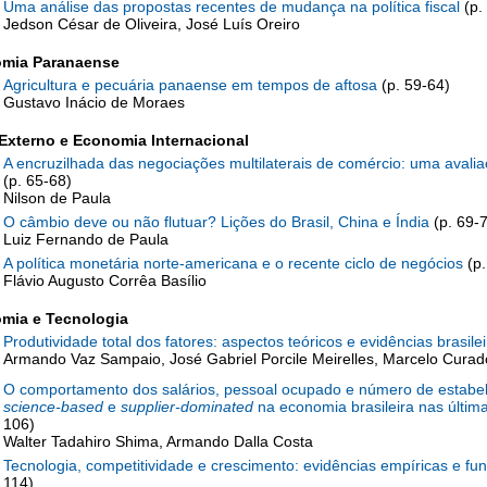
Uma análise das propostas recentes de mudança na política fiscal
(p.
Jedson César de Oliveira, José Luís Oreiro
mia Paranaense
Agricultura e pecuária panaense em tempos de aftosa
(p. 59-64)
Gustavo Inácio de Moraes
 Externo e Economia Internacional
A encruzilhada das negociações multilaterais de comércio: uma ava
(p. 65-68)
Nilson de Paula
O câmbio deve ou não flutuar? Lições do Brasil, China e Índia
(p. 69-
Luiz Fernando de Paula
A política monetária norte-americana e o recente ciclo de negócios
(p.
Flávio Augusto Corrêa Basílio
mia e Tecnologia
Produtividade total dos fatores: aspectos teóricos e evidências brasile
Armando Vaz Sampaio, José Gabriel Porcile Meirelles, Marcelo Curad
O comportamento dos salários, pessoal ocupado e número de estabe
science-based
e
supplier-dominated
na economia brasileira nas últim
106)
Walter Tadahiro Shima, Armando Dalla Costa
Tecnologia, competitividade e crescimento: evidências empíricas e fu
114)