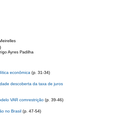
Meirelles
)
rigo Ayres Padilha
lítica econômica
(p. 31-34)
dade descoberta da taxa de juros
modelo VAR comrestrição
(p. 39-46)
ão no Brasil
(p. 47-54)