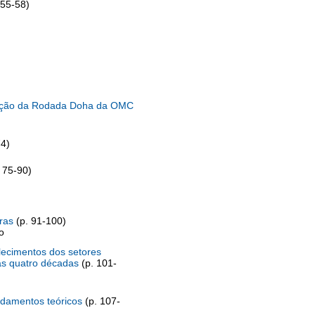
 55-58)
liação da Rodada Doha da OMC
74)
 75-90)
iras
(p. 91-100)
o
lecimentos dos setores
as quatro décadas
(p. 101-
ndamentos teóricos
(p. 107-