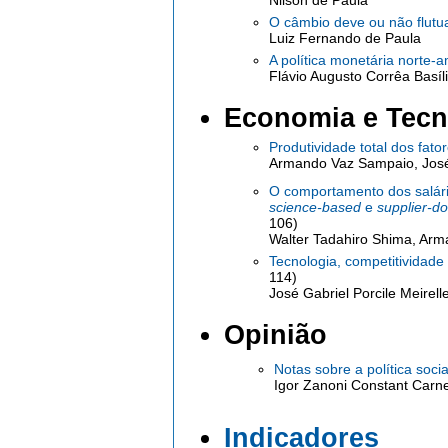
Nilson de Paula
O câmbio deve ou não flutua
Luiz Fernando de Paula
A política monetária norte-
Flávio Augusto Corrêa Basíl
Economia e Tecn
Produtividade total dos fato
Armando Vaz Sampaio, José 
O comportamento dos salári
science-based
e
supplier-d
106)
Walter Tadahiro Shima, Arm
Tecnologia, competitividade
114)
José Gabriel Porcile Meirell
Opinião
Notas sobre a política socia
Igor Zanoni Constant Carn
Indicadores