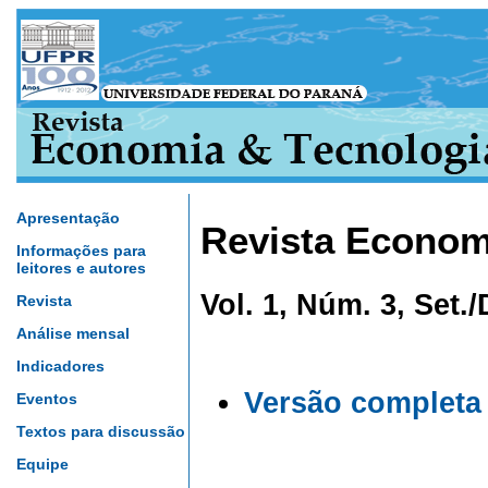
Apresentação
Revista Econom
Informações para
leitores e autores
Vol. 1, Núm. 3, Set.
Revista
Análise mensal
Indicadores
Versão completa
Eventos
Textos para discussão
Equipe